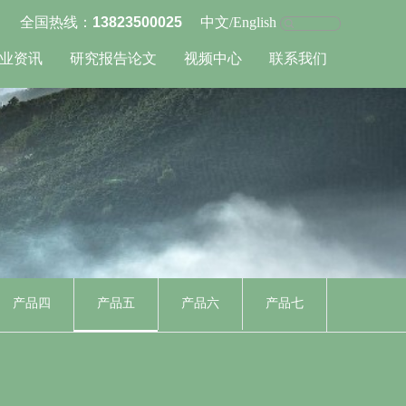
13823500025
全国热线：
中文
/
English
业资讯
研究报告论文
视频中心
联系我们
产品四
产品五
产品六
产品七